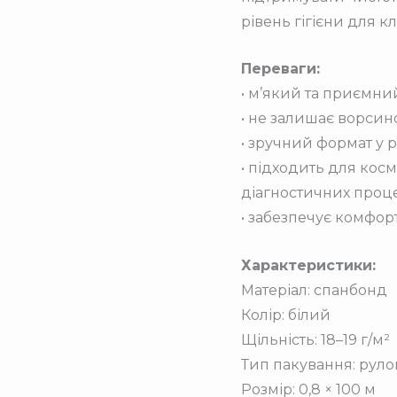
рівень гігієни для кл
Переваги:
• м’який та приємний
• не залишає ворсин
• зручний формат у р
• підходить для косм
діагностичних проц
• забезпечує комфорт
Характеристики:
Матеріал: спанбонд
Колір: білий
Щільність: 18–19 г/м²
Тип пакування: руло
Розмір: 0,8 × 100 м