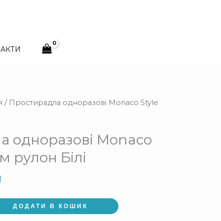
ТАКТИ
альна
Поточна
я
/ Простирадла одноразові Monaco Style
ціна:
.
425 грн.
а одноразові Monaco
0м рулон Білі
н
ДОДАТИ В КОШИК