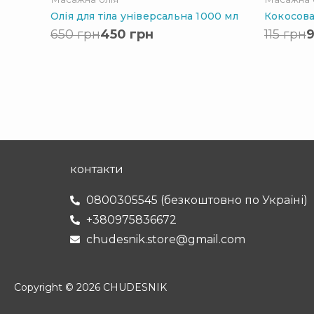
Олія для тіла універсальна 1000 мл
Кокосова
650
грн
450
грн
115
грн
контакти
0800305545 (безкоштовно по Україні)
+380975836672
chudesnik.store@gmail.com
Copyright © 2026 CHUDESNIK