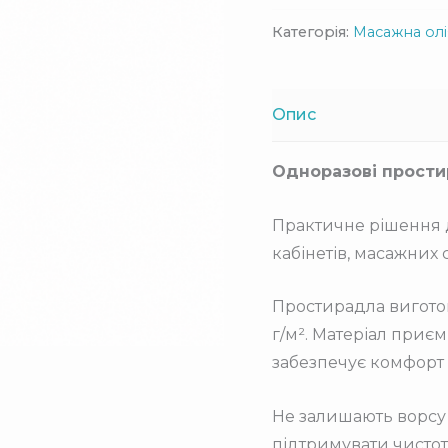
Категорія:
Масажна олі
Опис
Одноразові прости
Практичне рішення д
кабінетів, масажних 
Простирадла виготов
г/м². Матеріал приє
забезпечує комфорт 
Не залишають ворсу 
підтримувати чистот