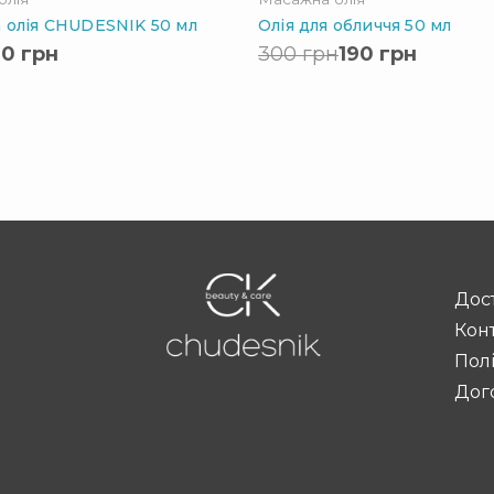
 олія CHUDESNIK 50 мл
Олія для обличчя 50 мл
90
грн
300
грн
190
грн
Дост
Кон
Пол
Дог