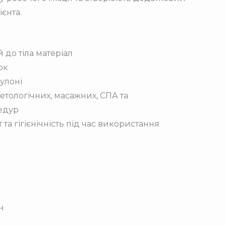
ієнта.
 до тіла матеріал
ок
улоні
етологічних, масажних, СПА та
едур
 та гігієнічність під час використання
н