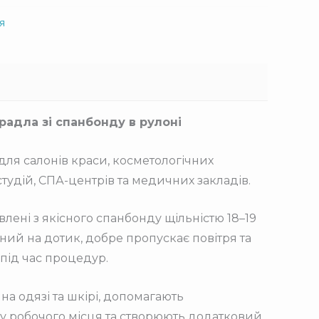
я
радла зі спанбонду в рулоні
ля салонів краси, косметологічних
студій, СПА-центрів та медичних закладів.
лені з якісного спанбонду щільністю 18–19
мний на дотик, добре пропускає повітря та
під час процедур.
на одязі та шкірі, допомагають
у робочого місця та створюють додатковий